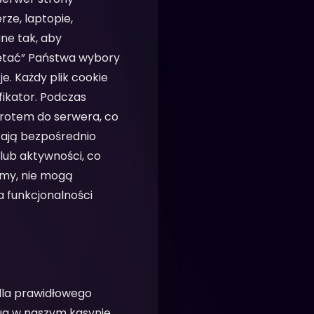
ze, laptopie,
ne tak, aby
iętać” Państwa wybory
e. Każdy plik cookie
fikator. Podczas
owrotem do serwera, co
erają bezpośrednio
lub aktywności, co
amy, nie mogą
a funkcjonalności
dla prawidłowego
ług w naszym kasynie