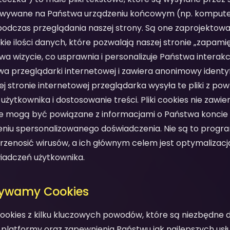
howywane na Państwa urządzeniu końcowym (np. komputer
 podczas przeglądania naszej strony. Są one zaprojektowa
ie ilości danych, które pozwalają naszej stronie „zapam
wa wizycie, co usprawnia i personalizuje Państwa interakcj
twa przeglądarki internetowej i zawiera anonimowy identy
zej stronie internetowej przeglądarka wysyła te pliki z p
użytkownika i dostosowanie treści. Pliki cookies nie zawi
 mogą być powiązane z informacjami o Państwa koncie 
iu spersonalizowanego doświadczenia. Nie są to progr
rzenosić wirusów, a ich głównym celem jest optymalizacj
iadczeń użytkownika.
żywamy Cookies
cookies z kilku kluczowych powodów, które są niezbędne 
 platformy oraz zapewnienia Państwu jak najlepszych us