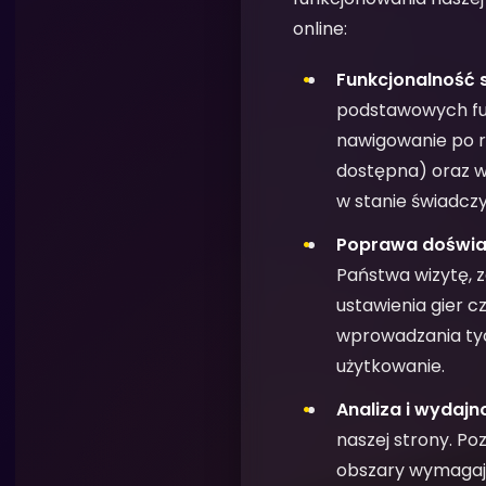
online:
Funkcjonalność s
podstawowych funk
nawigowanie po ró
dostępna) oraz w
w stanie świadcz
Poprawa doświad
Państwa wizytę, z
ustawienia gier 
wprowadzania tyc
użytkowanie.
Analiza i wydajn
naszej strony. P
obszary wymagaj