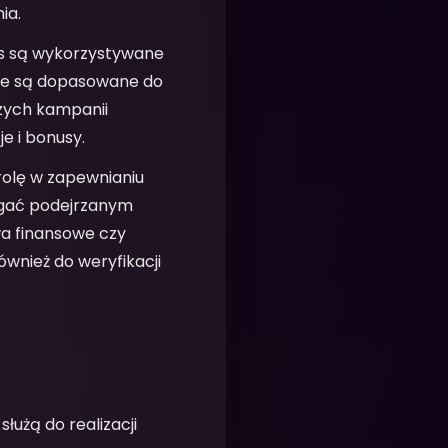
ia.
es są wykorzystywane
óre są dopasowane do
zych kampanii
e i bonusy.
rolę w zapewnianiu
egać podejrzanym
wa finansowe czy
ównież do weryfikacji
łużą do realizacji