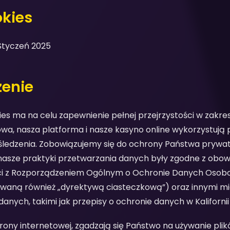
okies
 Styczeń 2025
zenie
kies ma na celu zapewnienie pełnej przejrzystości w zakres
wa, nasza platforma i nasze kasyno online wykorzystują pl
ledzenia. Zobowiązujemy się do ochrony Państwa prywat
 nasze praktyki przetwarzania danych były zgodne z obo
ci z Rozporządzeniem Ogólnym o Ochronie Danych Oso
zwaną również „dyrektywą ciasteczkową”) oraz innymi 
nych, takimi jak przepisy o ochronie danych w Kalifornii
trony internetowej, zgadzają się Państwo na używanie pli