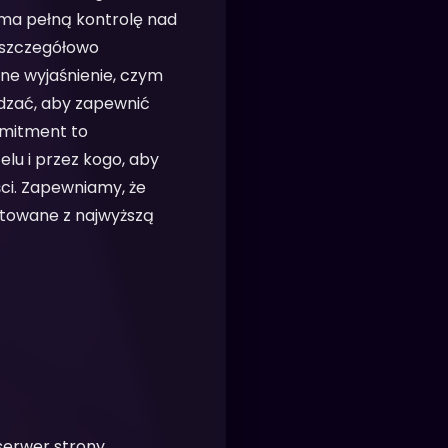
 ma pełną kontrolę nad
o szczegółowo
ne wyjaśnienie, czym
ądzać, aby zapewnić
mmitment to
elu i przez kogo, aby
ci. Zapewniamy, że
ktowane z najwyższą
 serwer strony