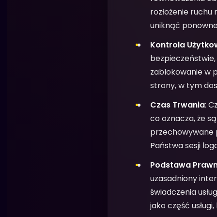
rozłożenie ruchu 
uniknąć ponowne
Kontrola Użytko
bezpieczeństwie,
zablokowanie w pr
strony, w tym do
Czas Trwania
: C
co oznacza, że s
przechowywane pr
Państwa sesji lo
Podstawa Praw
uzasadniony inter
świadczenia usług
jako część usługi