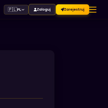
🇵🇱
Zaloguj
Zarejestruj
PL