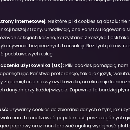
trony internetowej:
Niektóre pliki cookies są absolutnie
cji naszej strony. Umożliwiają one Państwu logowanie si
żnych sekcjach kasyna, korzystanie z koszyka (jeśli taka 
ykonywanie bezpiecznych transakcji. Bez tych plików nas
yć podstawowych usług.
czenia użytkownika (UX):
Pliki cookies pomagają nam
apamiętując Państwa preferencje, takie jak język, walut
czy zapamiętanie nazwy użytkownika, co eliminuje konie
h danych przy każdej wizycie. Zapewnia to bardziej płyn
ość:
Używamy cookies do zbierania danych o tym, jak użyt
ozwala nam to analizować popularność poszczególnych gie
ące poprawy oraz monitorować ogólną wydajność platfo