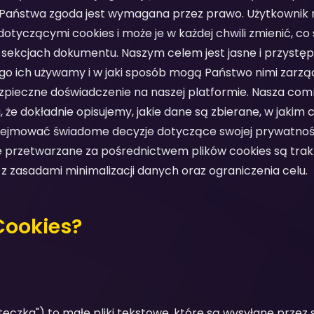
 ile Państwa zgoda jest wymagana przez prawo. Użytkownik
otyczącymi cookies i może je w każdej chwili zmienić, c
 sekcjach dokumentu. Naszym celem jest jasne i przystęp
zego ich używamy i w jaki sposób mogą Państwo nimi zarz
zpieczne doświadczenie na naszej platformie. Nasza co
że dokładnie opisujemy, jakie dane są zbierane, w jakim c
dejmować świadome decyzje dotyczące swojej prywatnoś
e przetwarzane za pośrednictwem plików cookies są tra
 z zasadami minimalizacji danych oraz ograniczenia celu.
Cookies?
asteczka") to małe pliki tekstowe, które są wysyłane przez