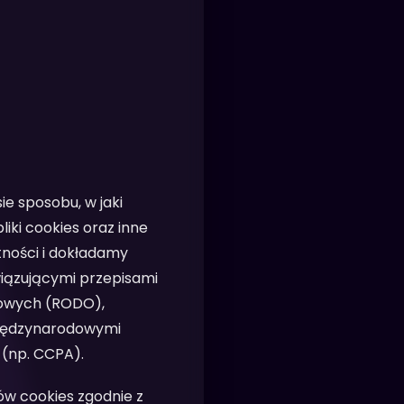
ie sposobu, w jaki
iki cookies oraz inne
ności i dokładamy
wiązującymi przepisami
bowych (RODO),
międzynarodowymi
 (np. CCPA).
ków cookies zgodnie z