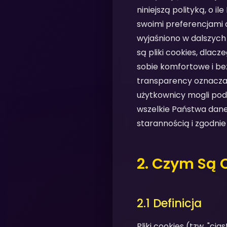
niniejszą polityką, o
swoimi preferencjami d
wyjaśniono w dalszych
są pliki cookies, dlac
sobie komfortowe i be
transparency oznacza, 
użytkownicy mogli po
wszelkie Państwa dan
starannością i zgodnie
2. Czym Są 
2.1 Definicja
Pliki cookies (tzw. "ci