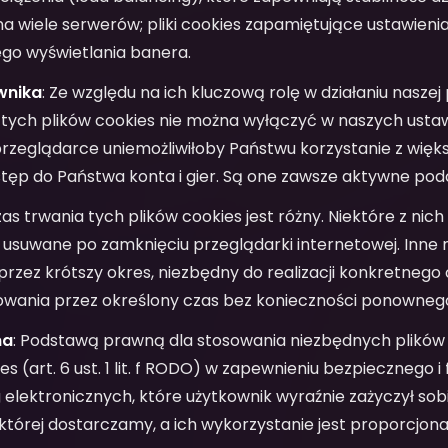
na wiele serwerów; pliki cookies zapamiętujące ustawieni
go wyświetlania banera.
wnika
: Ze względu na ich kluczową rolę w działaniu naszej 
 tych plików cookies nie można wyłączyć w naszych ustaw
zeglądarce uniemożliwiłoby Państwu korzystanie z większ
stęp do Państwa konta i gier. Są one zawsze aktywne pod
zas trwania tych plików cookies jest różny. Niektóre z nich
ą usuwane po zamknięciu przeglądarki internetowej. Inn
zez krótszy okres, niezbędny do realizacji konkretnego c
gowania przez określony czas bez konieczności ponowneg
na
: Podstawą prawną dla stosowania niezbędnych plików 
es (art. 6 ust. 1 lit. f RODO) w zapewnieniu bezpiecznego 
 elektronicznych, które użytkownik wyraźnie zażyczył so
, której dostarczamy, a ich wykorzystanie jest proporcjona