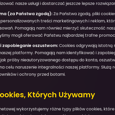
ować nasze usługi i dostarczać jeszcze lepsze rozwiązan
lama (za Państwa zgodą):
Za Państwa zgodą, pliki cooki
spersonalizowanych treści marketingowych i reklam, kt
esowań. Pomagają nam również mierzyć skuteczność nas
śmy mogli oferować Państwu najbardziej trafne promocj
i zapobieganie oszustwom:
Cookies odgrywają istotną 
aszej platformy. Pomagają nam identyfikować i zapobi
m jak próby nieautoryzowanego dostępu do konta, oszust
na celu naruszenie integralności naszej platformy. Służą r
owników i ochrony przed botami.
Cookies, Których Używamy
rnetowej wykorzystujemy różne typy plików cookies, które s