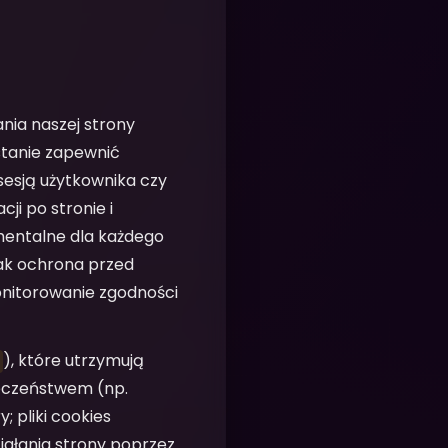
nia naszej strony
stanie zapewnić
sesją użytkownika czy
ji po stronie i
mentalne dla każdego
jak ochrona przed
onitorowanie zgodności
), które utrzymują
ieczeństwem (np.
; pliki cookies
iałania strony poprzez