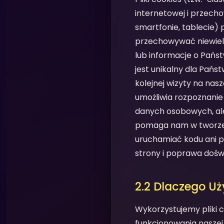
internetowej i przec
smartfonie, tablecie)
przechowywać niewielk
lub informacje o Państ
jest unikalny dla Pańs
kolejnej wizyty na nas
umożliwia rozpoznanie 
danych osobowych, ale
pomaga nam w tworzen
uruchamiać kodu ani p
strony i poprawa dośw
2.2 Dlaczego U
Wykorzystujemy pliki 
funkcjonowania naszej