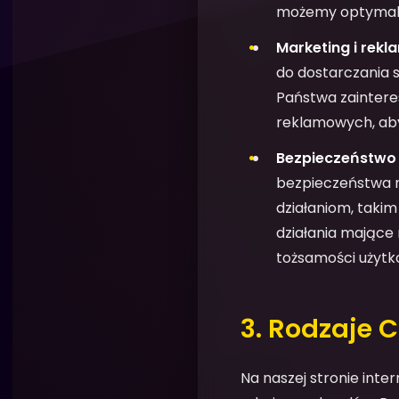
możemy optymaliz
Marketing i rek
do dostarczania 
Państwa zainter
reklamowych, aby
Bezpieczeństwo 
bezpieczeństwa n
działaniom, taki
działania mające 
tożsamości użytk
3. Rodzaje 
Na naszej stronie inte