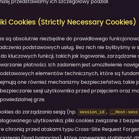
iżej przedstawiamy ich szczegółowy podział.
iki Cookies (Strictly Necessary Cookies)
okies są absolutnie niezbędne do prawidłowego funkcjonowa
iadczenia podstawowych usług. Bez nich nie bylibyśmy w 
o kluczowych funkcji, takich jak logowanie, zarządzanie 
arzanie płatności. Ich zadaniem jest umożliwienie nawigac
j podstawowych elementów technicznych, które są funda
bejmują one również mechanizmy bezpieczeństwa, takie 
bezpieczanie sesji użytkownika przed przejęciem oraz m
powiedzialnej grze.
 cookies do zarządzania sesją (np.
,
session_id
__Host-sess
alogowanego użytkownika; pliki cookies związane z bezp
óre chronią przed atakami typu Cross-Site Request Forgery
ążenia (load balancing), które zapewniają stabilność dz