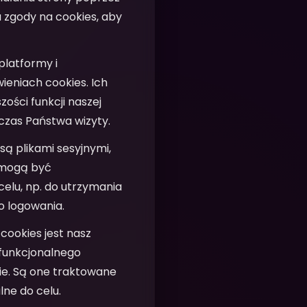
a zgody na cookies, aby
platformy i
ieniach cookies. Ich
ości funkcji naszej
czas Państwa wizyty.
 są plikami sesyjnymi,
e mogą być
elu, np. do utrzymania
o logowania.
cookies jest nasz
i funkcjonalnego
bie. Są one traktowane
lne do celu.