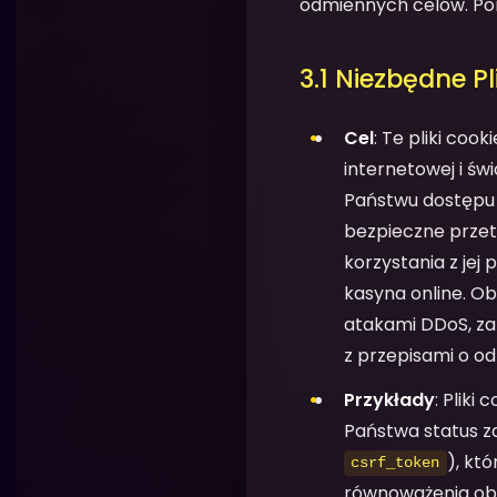
odmiennych celów. Pon
3.1 Niezbędne Pl
Cel
: Te pliki co
internetowej i św
Państwu dostępu d
bezpieczne przetw
korzystania z je
kasyna online. O
atakami DDoS, za
z przepisami o od
Przykłady
: Pliki
Państwa status z
), kt
csrf_token
równoważenia obci