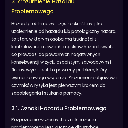
3. Zrozumienie Hazardu
Problemowego
Hazard problemowy, często określany jako
uzależnienie od hazardu lub patologiczny hazard,
to stan, w którym osoba ma trudności z
kontrolowaniem swoich impulsów hazardowych,
co prowadzi do poważnych negatywnych
konsekwencji w życiu osobistym, zawodowym i
finansowym. Jest to poważny problem, który
wymaga uwagi i wsparcia. Zrozumienie objawów i
czynników ryzyka jest pierwszym krokiem do
zapobiegania i szukania pomocy.
3.1. Oznaki Hazardu Problemowego
Rozpoznanie wczesnych oznak hazardu
problemowego jest kluczowe dla szybkiej