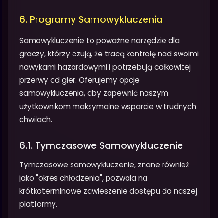
6. Programy Samowykluczenia
Samowykluczenie to poważne narzędzie dla
graczy, którzy czują, że tracą kontrolę nad swoimi
nawykami hazardowymi i potrzebują całkowitej
przerwy od gier. Oferujemy opcje
samowykluczenia, aby zapewnić naszym
użytkownikom maksymalne wsparcie w trudnych
chwilach.
6.1. Tymczasowe Samowykluczenie
Tymczasowe samowykluczenie, znane również
jako "okres chłodzenia", pozwala na
krótkoterminowe zawieszenie dostępu do naszej
platformy.