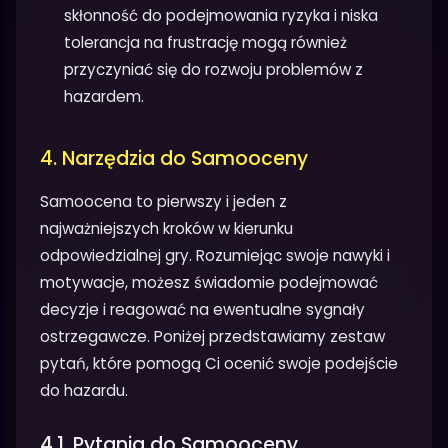
skłonność do podejmowania ryzyka i niska
tolerancja na frustrację mogą również
przyczyniać się do rozwoju problemów z
hazardem.
4. Narzędzia do Samooceny
Samoocena to pierwszy i jeden z
najważniejszych kroków w kierunku
odpowiedzialnej gry. Rozumiejąc swoje nawyki i
motywacje, możesz świadomie podejmować
decyzje i reagować na ewentualne sygnały
ostrzegawcze. Poniżej przedstawiamy zestaw
pytań, które pomogą Ci ocenić swoje podejście
do hazardu.
4.1. Pytania do Samooceny