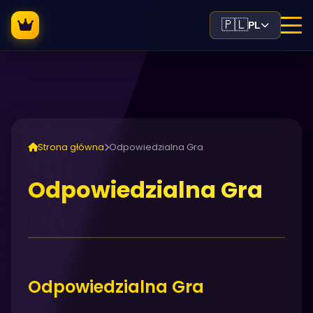
🇵🇱
PL
Strona główna
Odpowiedzialna Gra
Odpowiedzialna Gra
Odpowiedzialna Gra