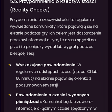
5.5. Przypomnienia o Rzeczywistości
(Reality Checks)
Przypomnienia o rzeczywistości to regularnie
wyświetlane komunikaty, które pojawiają się na
ekranie podczas gry. Ich celem jest dostarczenie
graczowi informacji o tym, ile czasu spędził na
grze i ile pieniędzy wydał lub wygrał podczas
bieżącej sesji.
Wyskakujące powiadomienia:
W
regularnych odstępach czasu (np. co 30 lub
60 minut) na ekranie pojawi się okienko z
podsumowaniem sesji.
Powiadomienia o czasie i wydanych
pieniądzach:
Komunikat będzie zawierał
informacje o łącznym czasie spędzonym w