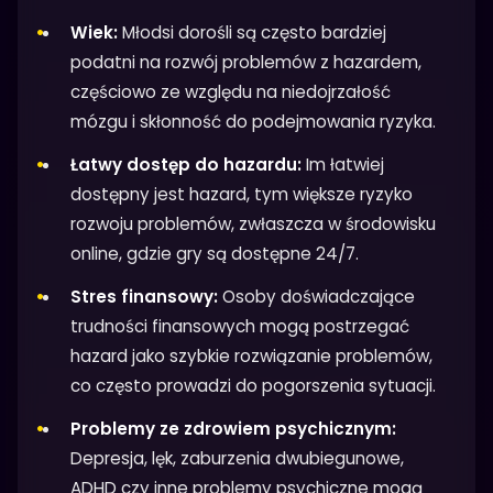
Wiek:
Młodsi dorośli są często bardziej
podatni na rozwój problemów z hazardem,
częściowo ze względu na niedojrzałość
mózgu i skłonność do podejmowania ryzyka.
Łatwy dostęp do hazardu:
Im łatwiej
dostępny jest hazard, tym większe ryzyko
rozwoju problemów, zwłaszcza w środowisku
online, gdzie gry są dostępne 24/7.
Stres finansowy:
Osoby doświadczające
trudności finansowych mogą postrzegać
hazard jako szybkie rozwiązanie problemów,
co często prowadzi do pogorszenia sytuacji.
Problemy ze zdrowiem psychicznym:
Depresja, lęk, zaburzenia dwubiegunowe,
ADHD czy inne problemy psychiczne mogą