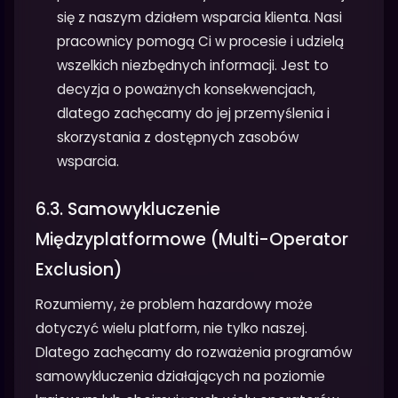
się z naszym działem wsparcia klienta. Nasi
pracownicy pomogą Ci w procesie i udzielą
wszelkich niezbędnych informacji. Jest to
decyzja o poważnych konsekwencjach,
dlatego zachęcamy do jej przemyślenia i
skorzystania z dostępnych zasobów
wsparcia.
6.3. Samowykluczenie
Międzyplatformowe (Multi-Operator
Exclusion)
Rozumiemy, że problem hazardowy może
dotyczyć wielu platform, nie tylko naszej.
Dlatego zachęcamy do rozważenia programów
samowykluczenia działających na poziomie