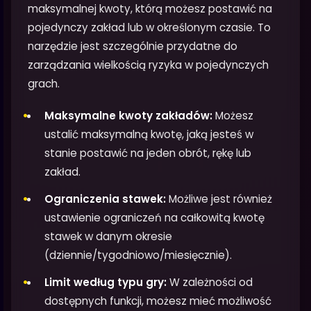
maksymalnej kwoty, którą możesz postawić na
pojedynczy zakład lub w określonym czasie. To
narzędzie jest szczególnie przydatne do
zarządzania wielkością ryzyka w pojedynczych
grach.
Maksymalne kwoty zakładów:
Możesz
ustalić maksymalną kwotę, jaką jesteś w
stanie postawić na jeden obrót, rękę lub
zakład.
Ograniczenia stawek:
Możliwe jest również
ustawienie ograniczeń na całkowitą kwotę
stawek w danym okresie
(dziennie/tygodniowo/miesięcznie).
Limit według typu gry:
W zależności od
dostępnych funkcji, możesz mieć możliwość