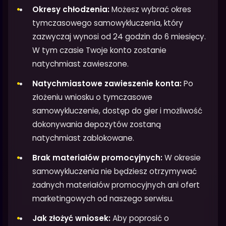
Okresy chłodzenia:
Możesz wybrać okres
tymczasowego samowykluczenia, który
zazwyczaj wynosi od 24 godzin do 6 miesięcy.
W tym czasie Twoje konto zostanie
natychmiast zawieszone.
Natychmiastowe zawieszenie konta:
Po
złożeniu wniosku o tymczasowe
samowykluczenie, dostęp do gier i możliwość
dokonywania depozytów zostaną
natychmiast zablokowane.
Brak materiałów promocyjnych:
W okresie
samowykluczenia nie będziesz otrzymywać
żadnych materiałów promocyjnych ani ofert
marketingowych od naszego serwisu.
Jak złożyć wniosek:
Aby poprosić o