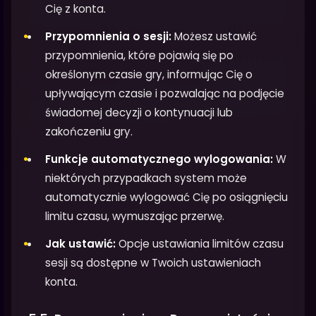
Cię z konta.
Przypomnienia o sesji:
Możesz ustawić
przypomnienia, które pojawią się po
określonym czasie gry, informując Cię o
upływającym czasie i pozwalając na podjęcie
świadomej decyzji o kontynuacji lub
zakończeniu gry.
Funkcje automatycznego wylogowania:
W
niektórych przypadkach system może
automatycznie wylogować Cię po osiągnięciu
limitu czasu, wymuszając przerwę.
Jak ustawić:
Opcje ustawiania limitów czasu
sesji są dostępne w Twoich ustawieniach
konta.