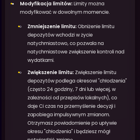
Modyfikacja limitów:
Limity można
modyfikować w dowolnym momencie.
Zmniejszenie limitu:
Obniżenie limitu
depozytów wchodzi w życie
natychmiastowo, co pozwala na
natychmiastowe zwiększenie kontroli nad
wydatkami.
Zwiększenie limitu:
Zwiększenie limitu
depozytów podlega okresowi "chłodzenia"
(często 24 godziny, 7 dni lub więcej, w
zależności od przepisów lokalnych), co
daje Ci czas na przemyślenie decyzji i
zapobiega impulsywnym zmianom.
Otrzymasz powiadomienie po upływie
okresu "chłodzenia" i będziesz mógł
potwierdzić zmianę.