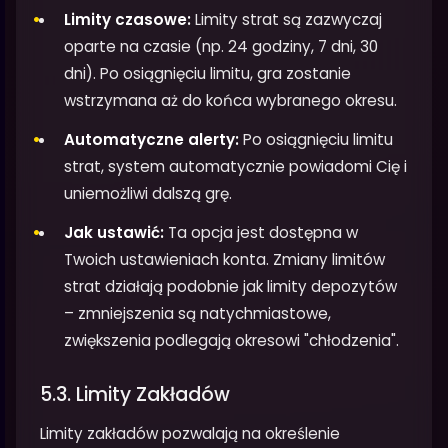
Limity czasowe:
Limity strat są zazwyczaj
oparte na czasie (np. 24 godziny, 7 dni, 30
dni). Po osiągnięciu limitu, gra zostanie
wstrzymana aż do końca wybranego okresu.
Automatyczne alerty:
Po osiągnięciu limitu
strat, system automatycznie powiadomi Cię i
uniemożliwi dalszą grę.
Jak ustawić:
Ta opcja jest dostępna w
Twoich ustawieniach konta. Zmiany limitów
strat działają podobnie jak limity depozytów
– zmniejszenia są natychmiastowe,
zwiększenia podlegają okresowi "chłodzenia".
5.3. Limity Zakładów
Limity zakładów pozwalają na określenie