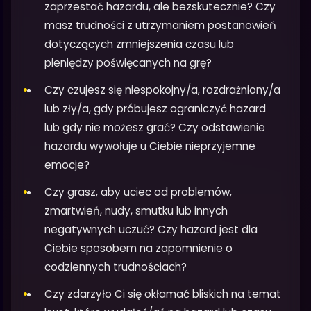
zaprzestać hazardu, ale bezskutecznie? Czy
masz trudności z utrzymaniem postanowień
dotyczących zmniejszenia czasu lub
pieniędzy poświęcanych na grę?
Czy czujesz się niespokojny/a, rozdrażniony/a
lub zły/a, gdy próbujesz ograniczyć hazard
lub gdy nie możesz grać? Czy odstawienie
hazardu wywołuje u Ciebie nieprzyjemne
emocje?
Czy grasz, aby uciec od problemów,
zmartwień, nudy, smutku lub innych
negatywnych uczuć? Czy hazard jest dla
Ciebie sposobem na zapomnienie o
codziennych trudnościach?
Czy zdarzyło Ci się okłamać bliskich na temat