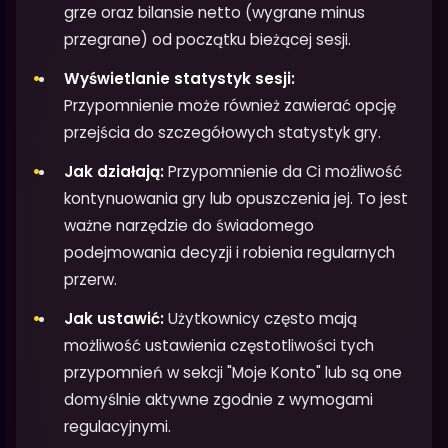
grze oraz bilansie netto (wygrane minus
przegrane) od początku bieżącej sesji.
Wyświetlanie statystyk sesji:
Przypomnienie może również zawierać opcję
przejścia do szczegółowych statystyk gry.
Jak działają:
Przypomnienie da Ci możliwość
kontynuowania gry lub opuszczenia jej. To jest
ważne narzędzie do świadomego
podejmowania decyzji i robienia regularnych
przerw.
Jak ustawić:
Użytkownicy często mają
możliwość ustawienia częstotliwości tych
przypomnień w sekcji "Moje Konto" lub są one
domyślnie aktywne zgodnie z wymogami
regulacyjnymi.